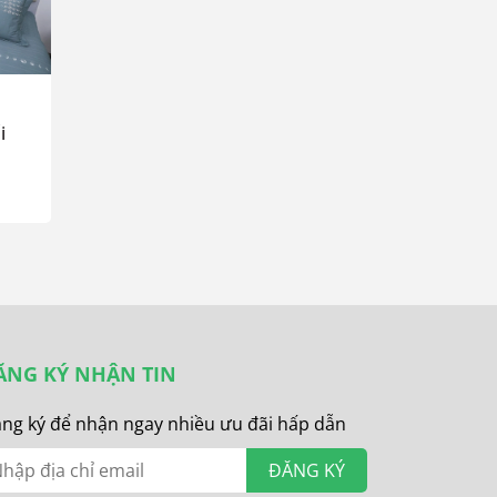
i
Bộ chăn ga gối
Bộ chăn ga gối
SH_UC24 103
SH_UC25 108
¥37,455
¥30,195
ĂNG KÝ NHẬN TIN
ng ký để nhận ngay nhiều ưu đãi hấp dẫn
ĐĂNG KÝ