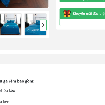
Khuyến mãi đặc biệt 
hu ga rèm bao gồm:
 khóa kéo
óa kéo