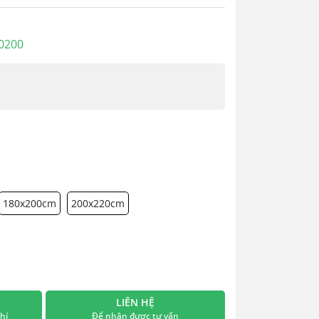
0200
180x200cm
200x220cm
LIÊN HỆ
hí
Để nhận được tư vấn