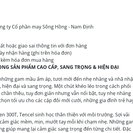
Công ty Cổ phần may Sông Hồng - Nam Định
ất hoặc giao sai thông tin với đơn hàng
ày nhận hàng (ghi trên hóa đơn)
& kèm hóa đơn mua hàng
ÒNG SẢN PHẨM CAO CẤP, SANG TRỌNG & HIỆN ĐẠI
từ những gam mầu ấm áp, tươi mới đến nhẹ nhàng và nhã nh
hiện đại và sang trọng. Một chút khéo léo trong cách phối
chần thêu, tuy đơn giản nhưng vẫn nổi bật, tuy nhẹ nhàng
chọn tối ưu cho các cặp đôi mới cưới, những gia đình trẻ ha
 300T, Tencel sinh học thân thiện với môi trường. Sợi vải
ại cảm giác mềm, mịn, mướt tay mỗi khi chạm nhẹ. Những g
 giúp mang lại cảm giác sang trọng đến từng chi tiết. Đặc