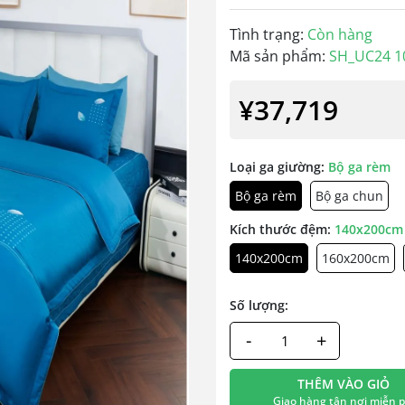
Tình trạng:
Còn hàng
Mã sản phẩm:
SH_UC24 1
¥37,719
Loại ga giường:
Bộ ga rèm
Bộ ga rèm
Bộ ga chun
Kích thước đệm:
140x200cm
140x200cm
160x200cm
Số lượng:
-
+
THÊM VÀO GIỎ
Giao hàng tận nơi miễn p