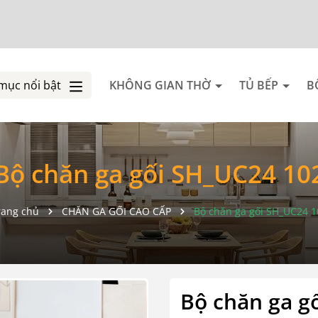
mục nổi bật
KHÔNG GIAN THỜ
TỦ BẾP
B
Bộ chăn ga gối SH_UC24 10
rang chủ
CHĂN GA GỐI CAO CẤP
Bộ chăn ga gối SH_UC24 1
Bộ chăn ga g