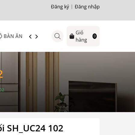
Đăng ký
Đăng nhập
Giỏ
Ộ BÀN ĂN
SOFA
TỦ-KỆ TIVI
BÀN TRÀ
GIƯỜ
0
hàng
2
02
ối SH_UC24 102