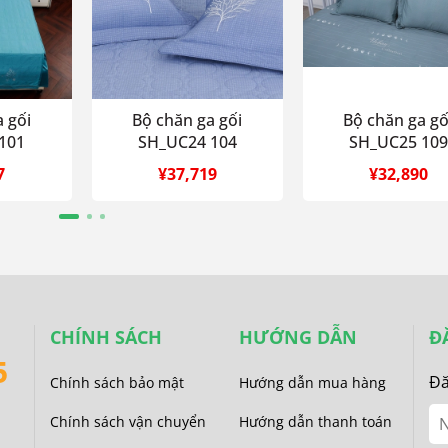
 gối
Bộ chăn ga gối
Bộ chăn ga gố
101
SH_UC24 104
SH_UC25 109
7
¥37,719
¥32,890
CHÍNH SÁCH
HƯỚNG DẪN
Đ
5
Đă
Chính sách bảo mật
Hướng dẫn mua hàng
Chính sách vận chuyển
Hướng dẫn thanh toán