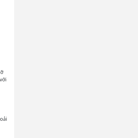
cỡ
với
oải