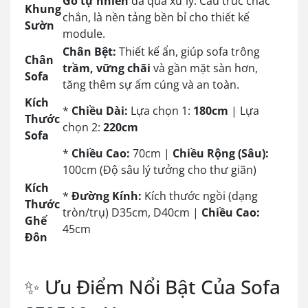
Gỗ tự nhiên
đã qua xử lý: Cấu trúc chắc
Khung
chắn, là nền tảng bền bỉ cho thiết kế
Sườn
module.
Chân Bệt:
Thiết kế ẩn, giúp sofa trông
Chân
trầm, vững chãi
và gần mặt sàn hơn,
Sofa
tăng thêm sự ấm cúng và an toàn.
Kích
*
Chiều Dài:
Lựa chọn 1:
180cm
| Lựa
Thước
chọn 2:
220cm
Sofa
*
Chiều Cao:
70cm |
Chiều Rộng (Sâu):
100cm (Độ sâu lý tưởng cho thư giãn)
Kích
*
Đường Kính:
Kích thước ngồi (dạng
Thước
tròn/trụ) D35cm, D40cm |
Chiều Cao:
Ghế
45cm
Đôn
✨ Ưu Điểm Nổi Bật Của Sofa