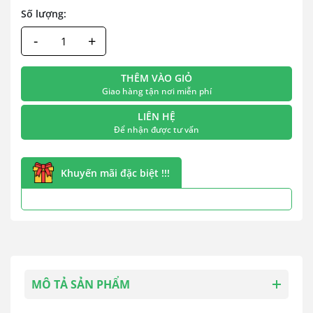
Số lượng:
-
+
THÊM VÀO GIỎ
Giao hàng tận nơi miễn phí
LIÊN HỆ
Để nhận được tư vấn
Khuyến mãi đặc biệt !!!
MÔ TẢ SẢN PHẨM