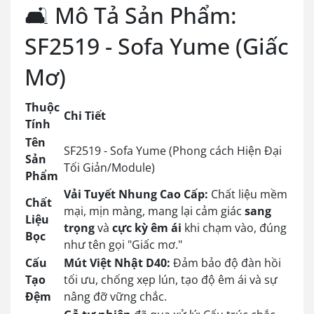
🛋️ Mô Tả Sản Phẩm:
SF2519 - Sofa Yume (Giấc
Mơ)
Thuộc
Chi Tiết
Tính
Tên
SF2519 - Sofa Yume (Phong cách Hiện Đại
Sản
Tối Giản/Module)
Phẩm
Vải Tuyết Nhung Cao Cấp:
Chất liệu mềm
Chất
mại, mịn màng, mang lại cảm giác
sang
Liệu
trọng
và
cực kỳ êm ái
khi chạm vào, đúng
Bọc
như tên gọi "Giấc mơ."
Cấu
Mút Việt Nhật D40:
Đảm bảo độ đàn hồi
Tạo
tối ưu, chống xẹp lún, tạo độ êm ái và sự
Đệm
nâng đỡ vững chắc.