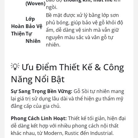
(Woven)
ngồi.
Bề mặt được xử lý bằng lớp sơn
Lớp
phủ bóng, giúp bảo vệ gỗ khỏi độ
Hoàn
Bảo Vệ
ẩm, dễ dàng vệ sinh mà vẫn giữ
Thiện
Tự
nguyên màu sắc và vân gỗ tự
Nhiên
nhiên.
💡 Ưu Điểm Thiết Kế & Công
Năng Nổi Bật
Sự Sang Trọng Bền Vững:
Gỗ Sồi tự nhiên mang
lại giá trị sử dụng lâu dài và thể hiện gu thẩm mỹ
đẳng cấp của gia chủ.
Phong Cách Linh Hoạt:
Thiết kế tối giản, hiện đại
dễ dàng kết hợp với nhiều phong cách nội thất
khác nhau, từ Modern, Rustic đến Industrial.