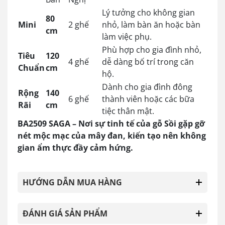
Lý tưởng cho không gian
80
Mini
2
ghế
nhỏ, làm bàn ăn hoặc bàn
cm
làm việc phụ.
Phù hợp cho gia đình nhỏ,
Tiêu
120
4
ghế
dễ dàng bố trí trong căn
Chuẩn
cm
hộ.
Dành cho gia đình đông
Rộng
140
6
ghế
thành viên hoặc các bữa
Rãi
cm
tiệc thân mật.
BA2509 SAGA – Nơi sự tinh tế của gỗ Sồi gặp gỡ
nét mộc mạc của mây đan, kiến tạo nên không
gian ẩm thực đầy cảm hứng.
HƯỚNG DẪN MUA HÀNG
ĐÁNH GIÁ SẢN PHẨM