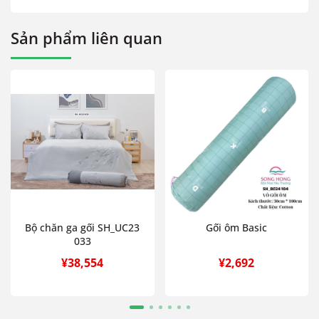
Sản phẩm liên quan
Bộ chăn ga gối SH_UC23
Gối ôm Basic
033
¥38,554
¥2,692