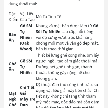
dụng thoải mái:
Đặc
Vật Liệu
Mô Tả Tinh Tế
Điểm
Cấu Tạo
Gỗ Sồi
Khung và mặt bàn được làm từ
Gỗ
Tự
Sồi Tự Nhiên
cao cấp, nổi tiếng
Bàn
Nhiên
với độ cứng vượt trội, khả năng
Ăn
(Oak
chống mối mọt và vân gỗ đẹp mắt,
Wood)
bền bỉ theo thời gian.
Thiết kế lưng ghế cong nhẹ, ôm lấy
Gỗ Sồi
người ngồi, tạo cảm giác thoải mái.
Ghế
Tự
Đường nét ghế tinh gọn, thanh
Ăn
Nhiên
thoát, không gây nặng nề cho
không gian.
Kỹ thuật đan thủ công tinh xảo, sử
Chi Tiết
dụng vật liệu giả mây bền chắc. Chi
Mặt
Giả
tiết này không chỉ tăng tính thẩm
Ngồi
Mây Tre
mỹ mộc mạc, độc đáo mà còn đảm
Ghế
Đan
bảo độ
thoáng khí, mát mẻ
khi