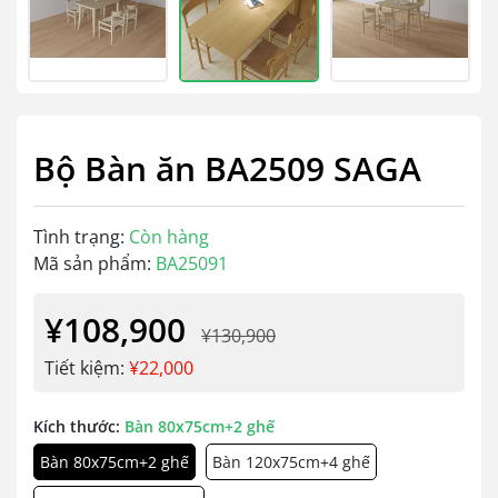
Bộ Bàn ăn BA2509 SAGA
Tình trạng:
Còn hàng
Mã sản phẩm:
BA25091
¥108,900
¥130,900
Tiết kiệm:
¥22,000
Kích thước:
Bàn 80x75cm+2 ghế
Bàn 80x75cm+2 ghế
Bàn 120x75cm+4 ghế