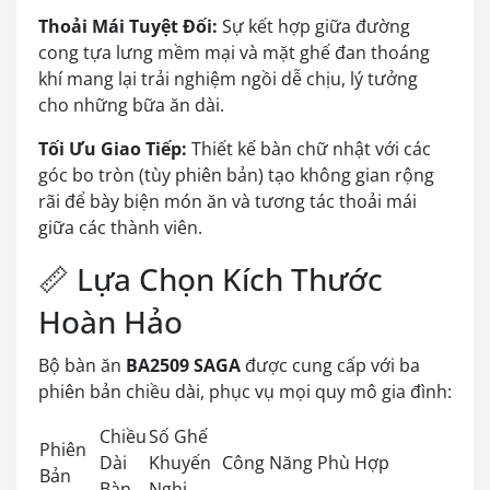
Thoải Mái Tuyệt Đối:
Sự kết hợp giữa đường
cong tựa lưng mềm mại và mặt ghế đan thoáng
khí mang lại trải nghiệm ngồi dễ chịu, lý tưởng
cho những bữa ăn dài.
Tối Ưu Giao Tiếp:
Thiết kế bàn chữ nhật với các
góc bo tròn (tùy phiên bản) tạo không gian rộng
rãi để bày biện món ăn và tương tác thoải mái
giữa các thành viên.
📏 Lựa Chọn Kích Thước
Hoàn Hảo
Bộ bàn ăn
BA2509 SAGA
được cung cấp với ba
phiên bản chiều dài, phục vụ mọi quy mô gia đình:
Chiều
Số Ghế
Phiên
Dài
Khuyến
Công Năng Phù Hợp
Bản
Bàn
Nghị