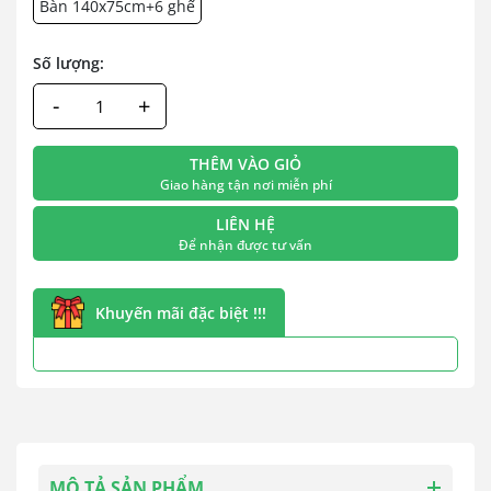
Bàn 140x75cm+6 ghế
Số lượng:
-
+
THÊM VÀO GIỎ
Giao hàng tận nơi miễn phí
LIÊN HỆ
Để nhận được tư vấn
Khuyến mãi đặc biệt !!!
MÔ TẢ SẢN PHẨM