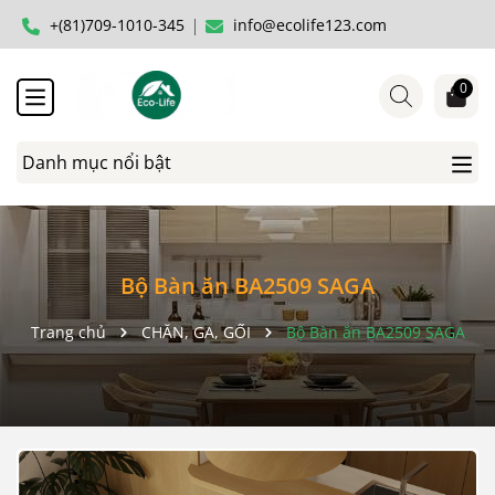
+(81)709-1010-345
info@ecolife123.com
0
Danh mục nổi bật
Bộ Bàn ăn BA2509 SAGA
Trang chủ
CHĂN, GA, GỐI
Bộ Bàn ăn BA2509 SAGA