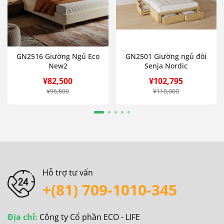
GN2516 Giường Ngủ Eco
GN2501 Giường ngủ đôi
New2
Senja Nordic
¥82,500
¥102,795
¥96,800
¥110,000
Hỗ trợ tư vấn
+(81) 709-1010-345
Địa chỉ:
Công ty Cổ phần ECO - LIFE