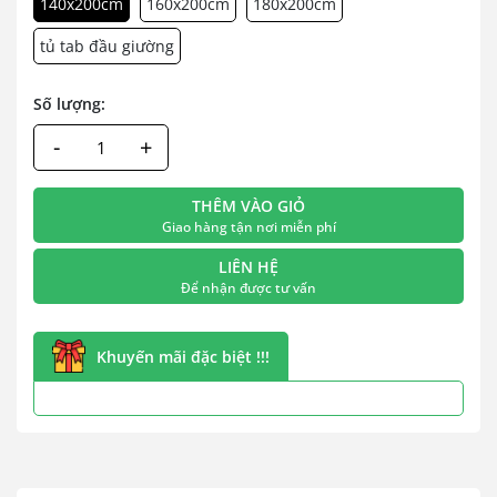
140x200cm
160x200cm
180x200cm
tủ tab đầu giường
Số lượng:
-
+
THÊM VÀO GIỎ
Giao hàng tận nơi miễn phí
LIÊN HỆ
Để nhận được tư vấn
Khuyến mãi đặc biệt !!!