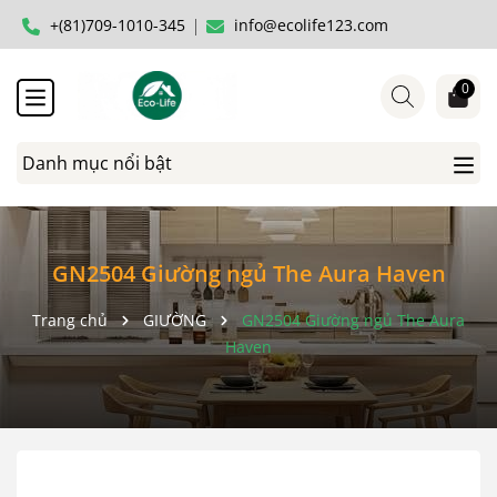
+(81)709-1010-345
info@ecolife123.com
0
Danh mục nổi bật
GN2504 Giường ngủ The Aura Haven
Trang chủ
GIƯỜNG
GN2504 Giường ngủ The Aura
Haven