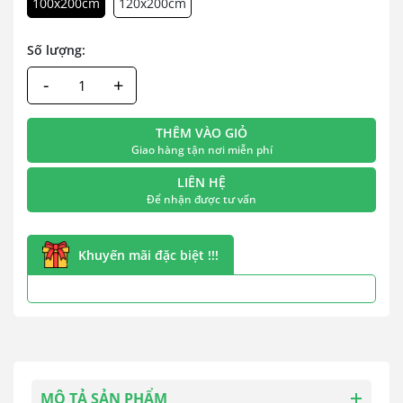
100x200cm
120x200cm
Số lượng:
-
+
THÊM VÀO GIỎ
Giao hàng tận nơi miễn phí
LIÊN HỆ
Để nhận được tư vấn
Khuyến mãi đặc biệt !!!
MÔ TẢ SẢN PHẨM