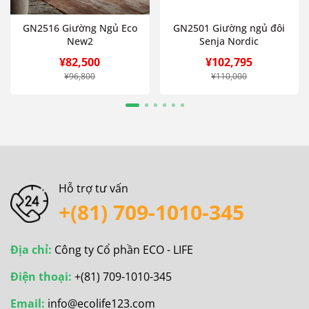
GN2516 Giường Ngủ Eco
GN2501 Giường ngủ đôi
New2
Senja Nordic
¥82,500
¥102,795
¥96,800
¥110,000
Hỗ trợ tư vấn
+(81) 709-1010-345
Địa chỉ:
Công ty Cổ phần ECO - LIFE
Điện thoại:
+(81) 709-1010-345
Email:
info@ecolife123.com