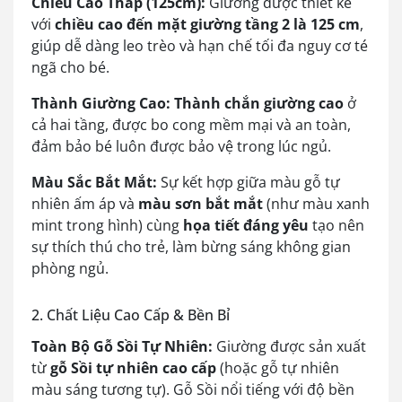
Chiều Cao Thấp (125cm):
Giường được thiết kế
với
chiều cao đến mặt giường tầng 2 là 125 cm
,
giúp dễ dàng leo trèo và hạn chế tối đa nguy cơ té
ngã cho bé.
Thành Giường Cao:
Thành chắn giường cao
ở
cả hai tầng, được bo cong mềm mại và an toàn,
đảm bảo bé luôn được bảo vệ trong lúc ngủ.
Màu Sắc Bắt Mắt:
Sự kết hợp giữa màu gỗ tự
nhiên ấm áp và
màu sơn bắt mắt
(như màu xanh
mint trong hình) cùng
họa tiết đáng yêu
tạo nên
sự thích thú cho trẻ, làm bừng sáng không gian
phòng ngủ.
2. Chất Liệu Cao Cấp & Bền Bỉ
Toàn Bộ Gỗ Sồi Tự Nhiên:
Giường được sản xuất
từ
gỗ Sồi tự nhiên cao cấp
(hoặc gỗ tự nhiên
màu sáng tương tự). Gỗ Sồi nổi tiếng với độ bền