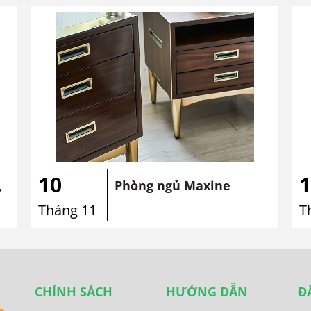
10
1
,
Phòng ngủ Maxine
Tháng 11
T
CHÍNH SÁCH
HƯỚNG DẪN
Đ