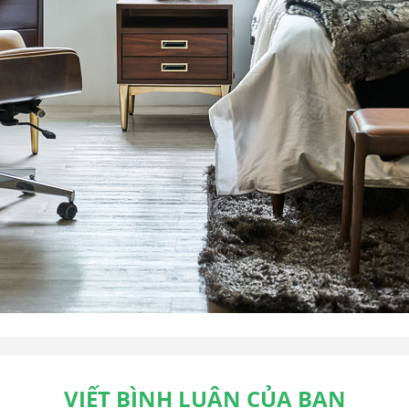
VIẾT BÌNH LUẬN CỦA BẠN