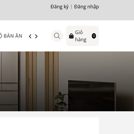
Đăng ký
Đăng nhập
Giỏ
Ộ BÀN ĂN
SOFA
TỦ-KỆ TIVI
BÀN TRÀ
GIƯỜ
0
hàng