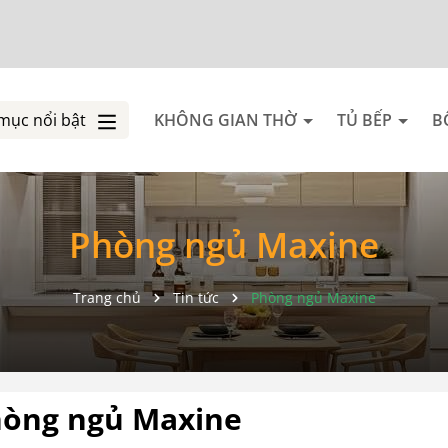
mục nổi bật
KHÔNG GIAN THỜ
TỦ BẾP
B
Phòng ngủ Maxine
Trang chủ
Tin tức
Phòng ngủ Maxine
òng ngủ Maxine