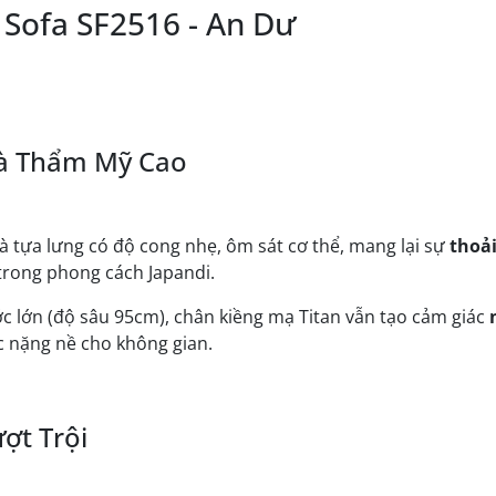
Sofa SF2516 - An Dư
 và Thẩm Mỹ Cao
và tựa lưng có độ cong nhẹ, ôm sát cơ thể, mang lại sự
thoả
trong phong cách Japandi.
c lớn (độ sâu 95cm), chân kiềng mạ Titan vẫn tạo cảm giác
c nặng nề cho không gian.
ợt Trội