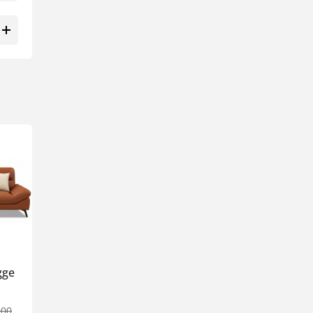
Sale
Sale
gge
SF2523 Sofa văng
SF2501 - Sofa Moka 
Clever
Sang trọng, hiện đạ
¥93,450
¥67,000
000
¥109,000
¥90,000