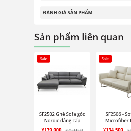
ĐÁNH GIÁ SẢN PHẨM
Sản phẩm liên quan
Sale
Sale
SF2502 Ghế Sofa góc
SF2506 - So
Nordic đẳng cấp
Microfiber 
¥179,000
¥134,500
¥250,000
¥