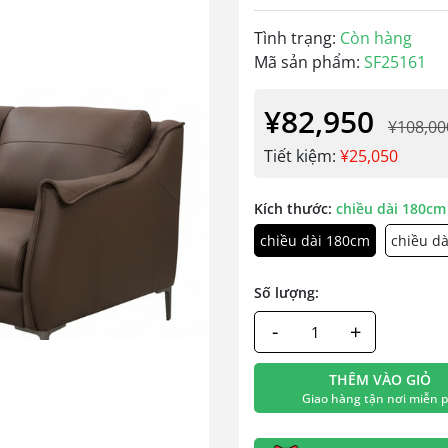
Tình trạng:
Còn hàng
Mã sản phẩm:
SF25161
¥82,950
¥108,00
Tiết kiệm:
¥25,050
Kích thước:
chiều dài 180cm
chiều dài 180cm
chiều d
Số lượng:
-
+
THÊM VÀO GIỎ
Giao hàng tận nơi miễn p