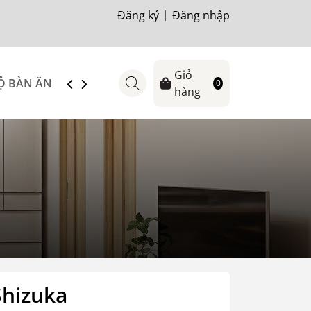
Đăng ký
Đăng nhập
Giỏ
Ộ BÀN ĂN
SOFA
TỦ-KỆ TIVI
BÀN TRÀ
GIƯỜ
0
hàng
Shizuka