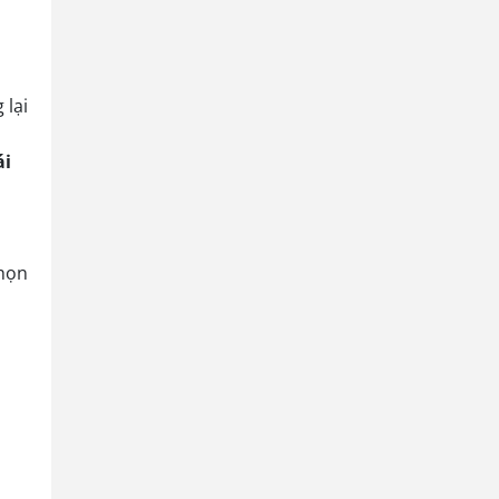
 lại
ái
chọn