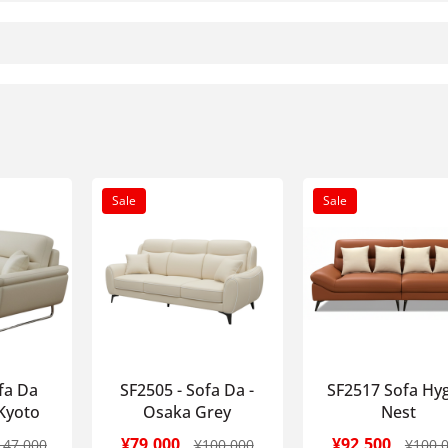
Sale
Sale
fa Da
SF2505 - Sofa Da -
SF2517 Sofa Hy
Kyoto
Osaka Grey
Nest
¥79,000
¥92,500
147,000
¥100,000
¥100,