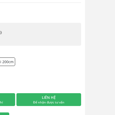
0
ài 200cm
LIÊN HỆ
hí
Để nhận được tư vấn