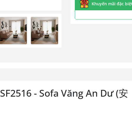
Khuyến mãi đặc biệt 
 SF2516 - Sofa Văng An Dư (安