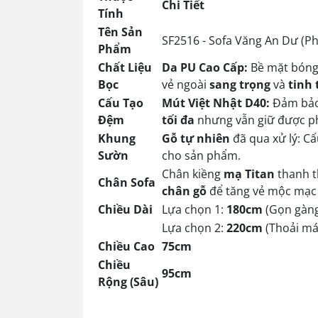
Chi Tiết
Tính
Tên Sản
SF2516 - Sofa Văng An Dư (Ph
Phẩm
Chất Liệu
Da PU Cao Cấp:
Bề mặt bóng
Bọc
vẻ ngoài
sang trọng
và
tinh 
Cấu Tạo
Mút Việt Nhật D40:
Đảm bảo 
Đệm
tối đa
nhưng vẫn giữ được 
Khung
Gỗ tự nhiên
đã qua xử lý: Cấ
Sườn
cho sản phẩm.
Chân kiềng
mạ Titan
thanh t
Chân Sofa
chân gỗ
để tăng vẻ mộc mạc 
Chiều Dài
Lựa chọn 1:
180cm
(Gọn gàng
Lựa chọn 2:
220cm
(Thoải má
Chiều Cao
75cm
Chiều
95cm
Rộng (Sâu)