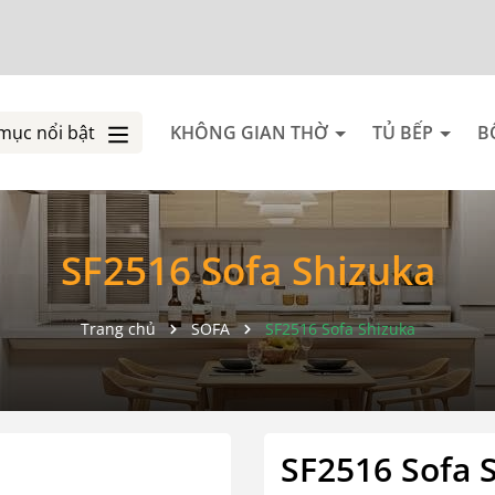
mục nổi bật
KHÔNG GIAN THỜ
TỦ BẾP
B
SF2516 Sofa Shizuka
Trang chủ
SOFA
SF2516 Sofa Shizuka
SF2516 Sofa 